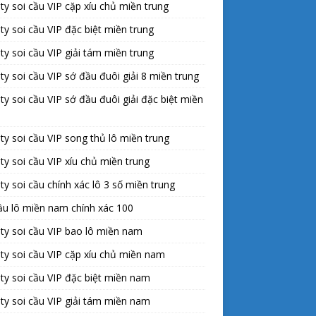
ty soi cầu VIP cặp xíu chủ miền trung
ty soi cầu VIP đặc biệt miền trung
ty soi cầu VIP giải tám miền trung
ty soi cầu VIP sớ đầu đuôi giải 8 miền trung
ty soi cầu VIP sớ đầu đuôi giải đặc biệt miền
ty soi cầu VIP song thủ lô miền trung
ty soi cầu VIP xíu chủ miền trung
ty soi cầu chính xác lô 3 số miền trung
ầu lô miền nam chính xác 100
ty soi cầu VIP bao lô miền nam
ty soi cầu VIP cặp xíu chủ miền nam
ty soi cầu VIP đặc biệt miền nam
ty soi cầu VIP giải tám miền nam