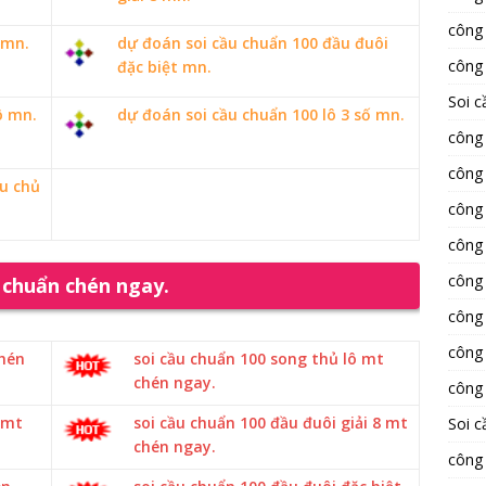
công 
 mn.
dự đoán soi cầu chuẩn 100 đầu đuôi
công 
đặc biệt mn.
Soi c
ô mn.
dự đoán soi cầu chuẩn 100 lô 3 số mn.
công 
công 
ỉu chủ
công 
công 
công 
u chuẩn chén ngay.
công 
công 
chén
soi cầu chuẩn 100 song thủ lô mt
chén ngay.
công 
t mt
soi cầu chuẩn 100 đầu đuôi giải 8 mt
Soi c
chén ngay.
công 