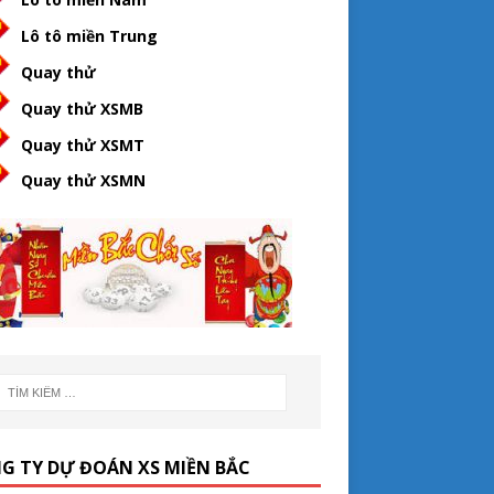
Lô tô miền Trung
Quay thử
Quay thử XSMB
Quay thử XSMT
Quay thử XSMN
G TY DỰ ĐOÁN XS MIỀN BẮC