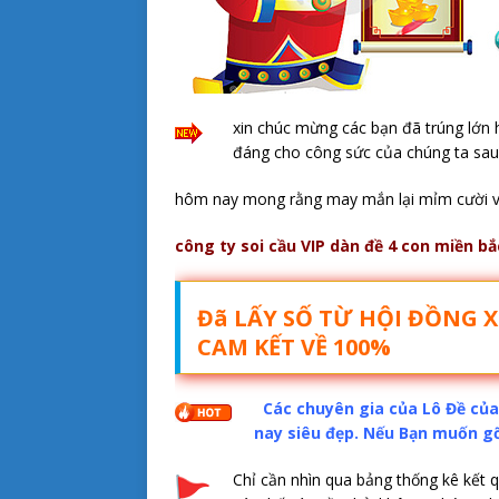
xin chúc mừng các bạn đã trúng lớn
đáng cho công sức của chúng ta sau
hôm nay mong rằng may mắn lại mỉm cười v
công ty soi cầu VIP dàn đề 4 con miền bắ
Đã LẤY SỐ TỪ HỘI ĐỒNG X
CAM KẾT VỀ 100%
Các chuyên gia của Lô Đề củ
nay siêu đẹp.
Nếu Bạn muốn gỡ 
Chỉ cần nhìn qua bảng thống kê kết 