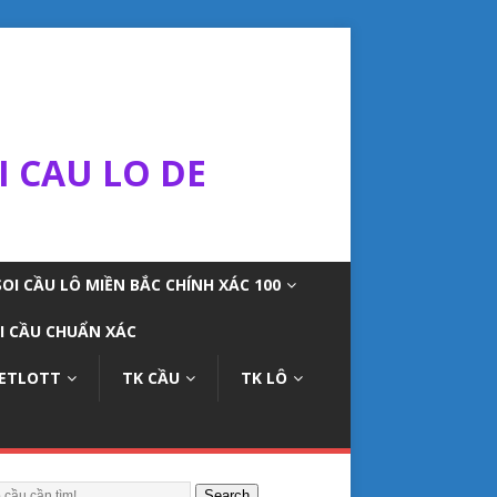
I CAU LO DE
SOI CẦU LÔ MIỀN BẮC CHÍNH XÁC 100
OI CẦU CHUẨN XÁC
IETLOTT
TK CẦU
TK LÔ
Search