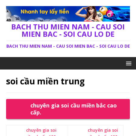
BACH THU MIEN NAM - CAU SOI
MIEN BAC - SOI CAU LO DE
BACH THU MIEN NAM - CAU SOI MIEN BAC - SOI CAU LO DE
soi cầu miền trung
chuyên gia soi cầu miền bắc cao
cấp.
chuyên gia soi
chuyên gia soi