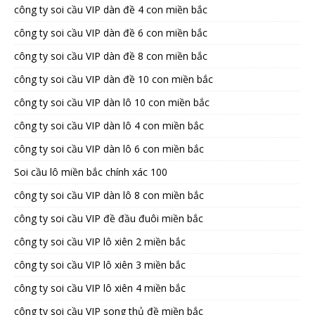
công ty soi cầu VIP dàn đề 4 con miền bắc
công ty soi cầu VIP dàn đề 6 con miền bắc
công ty soi cầu VIP dàn đề 8 con miền bắc
công ty soi cầu VIP dàn đề 10 con miền bắc
công ty soi cầu VIP dàn lô 10 con miền bắc
công ty soi cầu VIP dàn lô 4 con miền bắc
công ty soi cầu VIP dàn lô 6 con miền bắc
Soi cầu lô miền bắc chính xác 100
công ty soi cầu VIP dàn lô 8 con miền bắc
công ty soi cầu VIP đề đầu đuôi miền bắc
công ty soi cầu VIP lô xiên 2 miền bắc
công ty soi cầu VIP lô xiên 3 miền bắc
công ty soi cầu VIP lô xiên 4 miền bắc
công ty soi cầu VIP song thủ đề miền bắc