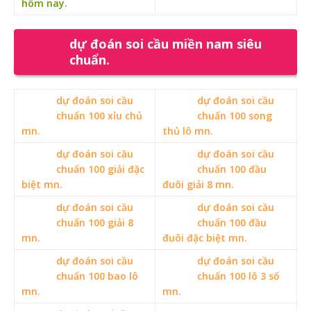
hôm nay.
dự đoán soi cầu miền nam siêu
chuẩn.
dự đoán soi cầu
dự đoán soi cầu
chuẩn 100 xỉu chủ
chuẩn 100 song
mn.
thủ lô mn.
dự đoán soi cầu
dự đoán soi cầu
chuẩn 100 giải đặc
chuẩn 100 đầu
biệt mn.
đuôi giải 8 mn.
dự đoán soi cầu
dự đoán soi cầu
chuẩn 100 giải 8
chuẩn 100 đầu
mn.
đuôi đặc biệt mn.
dự đoán soi cầu
dự đoán soi cầu
chuẩn 100 bao lô
chuẩn 100 lô 3 số
mn.
mn.