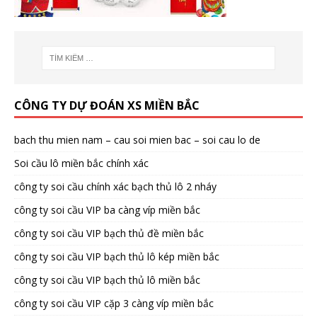
CÔNG TY DỰ ĐOÁN XS MIỀN BẮC
bach thu mien nam – cau soi mien bac – soi cau lo de
Soi cầu lô miền bắc chính xác
công ty soi cầu chính xác bạch thủ lô 2 nháy
công ty soi cầu VIP ba càng víp miền bắc
công ty soi cầu VIP bạch thủ đề miền bắc
công ty soi cầu VIP bạch thủ lô kép miền bắc
công ty soi cầu VIP bạch thủ lô miền bắc
công ty soi cầu VIP cặp 3 càng víp miền bắc