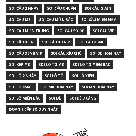
SOI CẦU 2 NHÁY
SOI CẦU CHUẨN
SOI CẦU GIẢI 8
SOI CẦU MB
SOI CẦU MIỀN BẮC
SOI CẦU MIỀN NAM
SOI CẦU MIỀN TRUNG
SOI CẦU SỐ ĐỀ
SOI CẦU VIP
SOI CẦU XIÊN
SOI CẦU XIÊN 2
SOI CẦU XSMB
SOI CẦU XSMB VIP
SOI CẦU XÍU CHỦ
SOI DE HOM NAY
SOI KEP MB
SOI LO TO MB
SOI LO TO MIEN BAC
SOI LÔ 2 NHÁY
SOI LÔ TÔ
SOI LÔ XIÊN
SOI LÔ XSMB
SOI MB HOM NAY
SOI MN HOM NAY
SOI SỐ MIỀN BẮC
SOI ĐỀ
SOI ĐỀ 3 CÀNG
ĐOÁN 1 CẶP SỐ DUY NHẤT