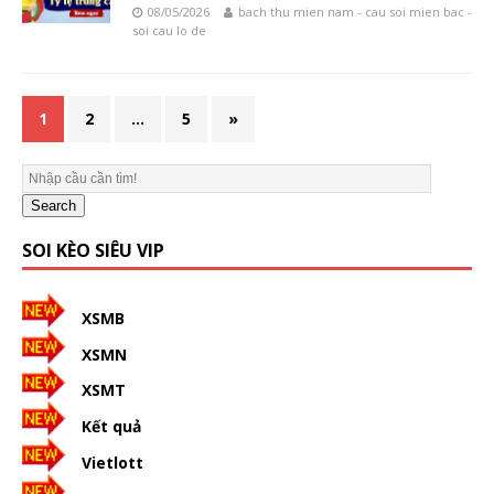
08/05/2026
bach thu mien nam - cau soi mien bac -
soi cau lo de
1
2
…
5
»
Search
SOI KÈO SIÊU VIP
XSMB
XSMN
XSMT
Kết quả
Vietlott