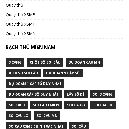
Quay thử
Quay thử XSMB
Quay thử XSMT
Quay thử XSMN
BẠCH THỦ MIỀN NAM
3 CÀNG
CHỐT SỐ SOI CẦU
DU DOAN CAU MN
DỊCH VỤ SOI CẦU
DỰ ĐOÁN 1 CẶP SỐ
DỰ ĐOÁN 1 CẶP SỐ DUY NHẤT
DỰ ĐOÁN CẶP SỐ DUY NHẤT
LẤY SỐ ĐỀ
SOI 3 CÀNG
SOI CAU3
SOI CAU3 MIEN
SOI CAU24
SOI CAU DE
SOI CAU LO
SOI CAU MN
SOICAU XSMB CHINH XAC NHAT
SOI CẦU