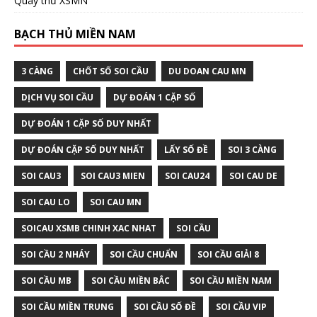
Quay thử XSMN
BẠCH THỦ MIỀN NAM
3 CÀNG
CHỐT SỐ SOI CẦU
DU DOAN CAU MN
DỊCH VỤ SOI CẦU
DỰ ĐOÁN 1 CẶP SỐ
DỰ ĐOÁN 1 CẶP SỐ DUY NHẤT
DỰ ĐOÁN CẶP SỐ DUY NHẤT
LẤY SỐ ĐỀ
SOI 3 CÀNG
SOI CAU3
SOI CAU3 MIEN
SOI CAU24
SOI CAU DE
SOI CAU LO
SOI CAU MN
SOICAU XSMB CHINH XAC NHAT
SOI CẦU
SOI CẦU 2 NHÁY
SOI CẦU CHUẨN
SOI CẦU GIẢI 8
SOI CẦU MB
SOI CẦU MIỀN BẮC
SOI CẦU MIỀN NAM
SOI CẦU MIỀN TRUNG
SOI CẦU SỐ ĐỀ
SOI CẦU VIP