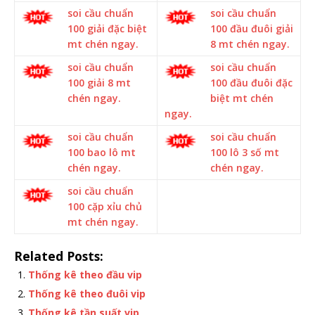
soi cầu chuẩn
soi cầu chuẩn
100 giải đặc biệt
100 đầu đuôi giải
mt chén ngay.
8 mt chén ngay.
soi cầu chuẩn
soi cầu chuẩn
100 giải 8 mt
100 đầu đuôi đặc
chén ngay.
biệt mt chén
ngay.
soi cầu chuẩn
soi cầu chuẩn
100 bao lô mt
100 lô 3 số mt
chén ngay.
chén ngay.
soi cầu chuẩn
100 cặp xỉu chủ
mt chén ngay.
Related Posts:
Thống kê theo đầu vip
Thống kê theo đuôi vip
Thống kê tần suất vip