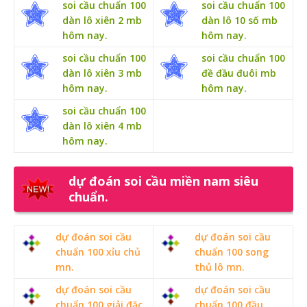
soi cầu chuẩn 100
soi cầu chuẩn 100
dàn lô xiên 2 mb
dàn lô 10 số mb
hôm nay.
hôm nay.
soi cầu chuẩn 100
soi cầu chuẩn 100
dàn lô xiên 3 mb
đề đầu đuôi mb
hôm nay.
hôm nay.
soi cầu chuẩn 100
dàn lô xiên 4 mb
hôm nay.
dự đoán soi cầu miền nam siêu
chuẩn.
dự đoán soi cầu
dự đoán soi cầu
chuẩn 100 xỉu chủ
chuẩn 100 song
mn.
thủ lô mn.
dự đoán soi cầu
dự đoán soi cầu
chuẩn 100 giải đặc
chuẩn 100 đầu