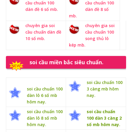
cầu chuẩn 100
cầu chuẩn 100
dàn đề 6 số mb.
dàn đề 8 số
mb.
chuyên gia soi
chuyên gia soi
cầu chuẩn dàn đề
cầu chuẩn 100
10 số mb.
song thủ lô
kép mb.
soi cầu miền bắc siêu chuẩn.
soi cầu chuẩn 100
soi cầu chuẩn 100
3 càng mb hôm
dàn lô 6 số mb
nay.
hôm nay.
soi cầu chuẩn 100
soi cầu chuẩn
dàn lô 8 số mb
100 dàn 3 càng 2
hôm nay.
số mb hôm nay.