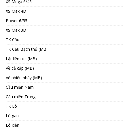
XS Mega 6/45
XS Max 4D
Power 6/55
XS Max 3D
TK Cầu
TK Cầu Bạch thủ (MB
Lật liên tục (MB)
Về cả cặp (MB)
Về nhiều nháy (MB)
Cầu miền Nam
Cầu miền Trung
TK Lô
Lô gan
Lô xiên