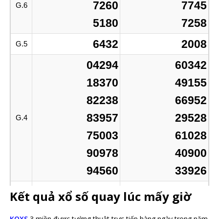
Kết quả xổ số quay lúc mấy giờ
KQXS
3 miền được tường thuật trực tiếp hàng ngày trong năm