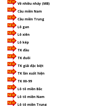
Về nhiều nháy (MB)
Cầu miền Nam
Cầu miền Trung
Lô gan
Lô xiên
Lô kép
TK đầu
TK đuôi
TK giải đặc biệt
TK lần xuất hiện
TK 00-99
Lô tô miền Bắc
Lô tô miền Nam
Lô tô miền Trung