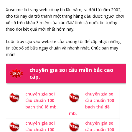
Xoso.me là trang web có uy tín lâu năm, ra đời từ năm 2002,
cho tới nay đã trở thành một trang hàng đầu được người chơi
xổ số trên khắp 3 miền của các đài/ tỉnh cả nước tin tưởng
theo dõi kết quả mới nhất hôm nay.
Luôn truy cập vào website của chúng tôi để cập nhật những
tin tức xổ số bữa ngay chuẩn và nhanh nhất. Chúc bạn may
mắn!
chuyên gia soi cầu miền bắc cao
cấp.
chuyên gia soi
chuyên gia soi
cầu chuẩn 100
cầu chuẩn 100
bạch thủ lô mb.
bạch thủ đề
mb.
chuyên gia soi
chuyên gia soi
cầu chuẩn 100
cầu chuẩn 100