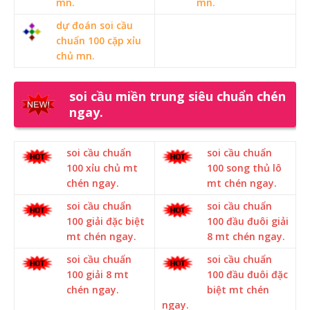
mn.
mn.
dự đoán soi cầu
chuẩn 100 cặp xỉu
chủ mn.
soi cầu miền trung siêu chuẩn chén
ngay.
soi cầu chuẩn
soi cầu chuẩn
100 xỉu chủ mt
100 song thủ lô
chén ngay.
mt chén ngay.
soi cầu chuẩn
soi cầu chuẩn
100 giải đặc biệt
100 đầu đuôi giải
mt chén ngay.
8 mt chén ngay.
soi cầu chuẩn
soi cầu chuẩn
100 giải 8 mt
100 đầu đuôi đặc
chén ngay.
biệt mt chén
ngay.