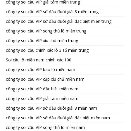
công ty soi cầu VIP giải tám miền trung
công ty soi cầu VIP sớ đầu đuôi giải 8 miền trung
công ty soi cầu VIP sớ đầu đuôi giải đặc biệt miền trung
công ty soi cầu VIP song thủ lô miền trung
công ty soi cầu VIP xíu chủ miền trung
công ty soi cầu chính xác lô 3 số miền trung
Soi cầu lô miền nam chính xác 100
công ty soi cầu VIP bao lô miền nam
công ty soi cầu VIP cặp xíu chủ miền nam
công ty soi cầu VIP đặc biệt miền nam
công ty soi cầu VIP giải tám miền nam
công ty soi cầu VIP sớ đầu đuôi giải 8 miền nam
công ty soi cầu VIP sớ đầu đuôi giải đặc biệt miền nam
công ty soi cầu VIP song thủ lô miền nam