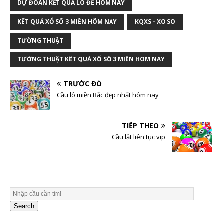
DỰ ĐOÁN KẾT QUẢ LÔ ĐỀ HÔM NAY
KẾT QUẢ XỔ SỐ 3 MIỀN HÔM NAY
KQXS - XO SO
TƯỜNG THUẬT
TƯỜNG THUẬT KẾT QUẢ XỔ SỐ 3 MIỀN HÔM NAY
TRƯỚC ĐÓ
Cầu lô miền Bắc đẹp nhất hôm nay
TIẾP THEO
Cầu lật liên tục vip
Search