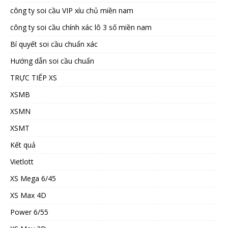
công ty soi cầu VIP xíu chủ miền nam
công ty soi cầu chính xác lô 3 số miền nam
Bí quyết soi cầu chuẩn xác
Hướng dẫn soi cầu chuẩn
TRỰC TIẾP XS
XSMB
XSMN
XSMT
Kết quả
Vietlott
XS Mega 6/45
XS Max 4D
Power 6/55