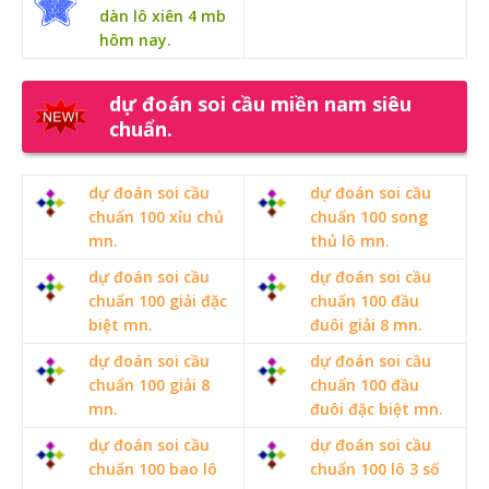
dàn lô xiên 4 mb
hôm nay.
dự đoán soi cầu miền nam siêu
chuẩn.
dự đoán soi cầu
dự đoán soi cầu
chuẩn 100 xỉu chủ
chuẩn 100 song
mn.
thủ lô mn.
dự đoán soi cầu
dự đoán soi cầu
chuẩn 100 giải đặc
chuẩn 100 đầu
biệt mn.
đuôi giải 8 mn.
dự đoán soi cầu
dự đoán soi cầu
chuẩn 100 giải 8
chuẩn 100 đầu
mn.
đuôi đặc biệt mn.
dự đoán soi cầu
dự đoán soi cầu
chuẩn 100 bao lô
chuẩn 100 lô 3 số