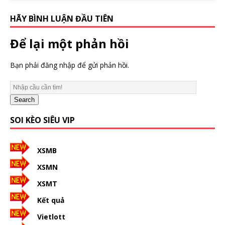
HÃY BÌNH LUẬN ĐẦU TIÊN
Để lại một phản hồi
Bạn phải
đăng nhập
để gửi phản hồi.
Search
SOI KÈO SIÊU VIP
XSMB
XSMN
XSMT
Kết quả
Vietlott