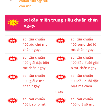
chuẩn 100 cặp xỉu
chủ mn.
soi cầu miền trung siêu chuẩn chén
ngay.
soi cầu chuẩn
soi cầu chuẩn
100 xỉu chủ mt
100 song thủ lô
chén ngay.
mt chén ngay.
soi cầu chuẩn
soi cầu chuẩn
100 giải đặc biệt
100 đầu đuôi giải
mt chén ngay.
8 mt chén ngay.
soi cầu chuẩn
soi cầu chuẩn
100 giải 8 mt
100 đầu đuôi đặc
chén ngay.
biệt mt chén
ngay.
soi cầu chuẩn
soi cầu chuẩn
100 bao lô mt
100 lô 3 số mt