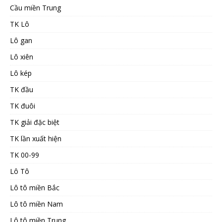
Cầu miền Trung
TK Lô
Lô gan
Lô xiên
Lô kép
TK đầu
TK đuôi
TK giải đặc biệt
TK lần xuất hiện
TK 00-99
Lô Tô
Lô tô miền Bắc
Lô tô miền Nam
Lô tô miền Trung