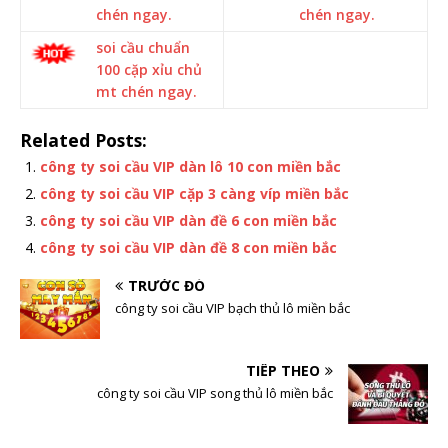
chén ngay.
chén ngay.
soi cầu chuẩn
100 cặp xỉu chủ
mt chén ngay.
Related Posts:
công ty soi cầu VIP dàn lô 10 con miền bắc
công ty soi cầu VIP cặp 3 càng víp miền bắc
công ty soi cầu VIP dàn đề 6 con miền bắc
công ty soi cầu VIP dàn đề 8 con miền bắc
TRƯỚC ĐÓ
công ty soi cầu VIP bạch thủ lô miền bắc
TIẾP THEO
công ty soi cầu VIP song thủ lô miền bắc