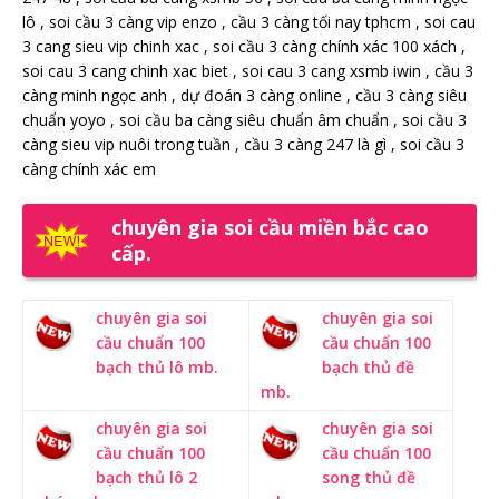
lô , soi cầu 3 càng vip enzo , cầu 3 càng tối nay tphcm , soi cau
3 cang sieu vip chinh xac , soi cầu 3 càng chính xác 100 xách ,
soi cau 3 cang chinh xac biet , soi cau 3 cang xsmb iwin , cầu 3
càng minh ngọc anh , dự đoán 3 càng online , cầu 3 càng siêu
chuẩn yoyo , soi cầu ba càng siêu chuẩn âm chuẩn , soi cầu 3
càng sieu vip nuôi trong tuần , cầu 3 càng 247 là gì , soi cầu 3
càng chính xác em
chuyên gia soi cầu miền bắc cao
cấp.
chuyên gia soi
chuyên gia soi
cầu chuẩn 100
cầu chuẩn 100
bạch thủ lô mb.
bạch thủ đề
mb.
chuyên gia soi
chuyên gia soi
cầu chuẩn 100
cầu chuẩn 100
bạch thủ lô 2
song thủ đề