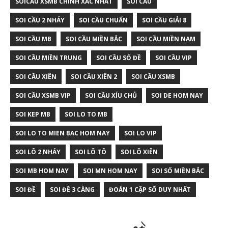
SOICAU XSMB CHINH XAC NHAT
SOI CẦU
SOI CẦU 2 NHÁY
SOI CẦU CHUẨN
SOI CẦU GIẢI 8
SOI CẦU MB
SOI CẦU MIỀN BẮC
SOI CẦU MIỀN NAM
SOI CẦU MIỀN TRUNG
SOI CẦU SỐ ĐỀ
SOI CẦU VIP
SOI CẦU XIÊN
SOI CẦU XIÊN 2
SOI CẦU XSMB
SOI CẦU XSMB VIP
SOI CẦU XÍU CHỦ
SOI DE HOM NAY
SOI KEP MB
SOI LO TO MB
SOI LO TO MIEN BAC HOM NAY
SOI LO VIP
SOI LÔ 2 NHÁY
SOI LÔ TÔ
SOI LÔ XIÊN
SOI MB HOM NAY
SOI MN HOM NAY
SOI SỐ MIỀN BẮC
SOI ĐỀ
SOI ĐỀ 3 CÀNG
ĐOÁN 1 CẶP SỐ DUY NHẤT