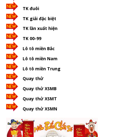
TK đuôi
TK giải đặc biệt
TK lần xuất hiện
TK 00-99
Lô tô miền Bắc
Lô tô miền Nam
Lô tô miền Trung
Quay thử
Quay thử XSMB
Quay thử XSMT
Quay thử XSMN