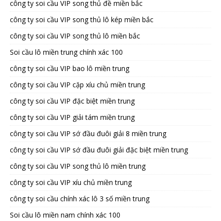
công ty soi cầu VIP song thủ đề miền bắc
công ty soi cầu VIP song thủ lô kép miền bắc
công ty soi cầu VIP song thủ lô miền bắc
Soi cầu lô miền trung chính xác 100
công ty soi cầu VIP bao lô miền trung
công ty soi cầu VIP cặp xíu chủ miền trung
công ty soi cầu VIP đặc biệt miền trung
công ty soi cầu VIP giải tám miền trung
công ty soi cầu VIP sớ đầu đuôi giải 8 miền trung
công ty soi cầu VIP sớ đầu đuôi giải đặc biệt miền trung
công ty soi cầu VIP song thủ lô miền trung
công ty soi cầu VIP xíu chủ miền trung
công ty soi cầu chính xác lô 3 số miền trung
Soi cầu lô miền nam chính xác 100