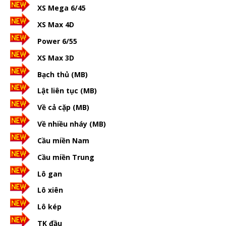
XS Mega 6/45
XS Max 4D
Power 6/55
XS Max 3D
Bạch thủ (MB)
Lật liên tục (MB)
Về cả cặp (MB)
Về nhiều nháy (MB)
Cầu miền Nam
Cầu miền Trung
Lô gan
Lô xiên
Lô kép
TK đầu