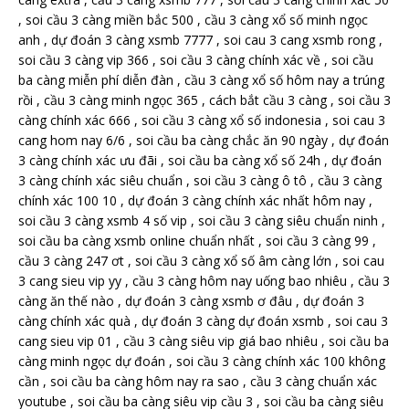
, soi cầu 3 càng miền bắc 500 , cầu 3 càng xổ số minh ngọc
anh , dự đoán 3 càng xsmb 7777 , soi cau 3 cang xsmb rong ,
soi cầu 3 càng vip 366 , soi cầu 3 càng chính xác về , soi cầu
ba càng miễn phí diễn đàn , cầu 3 càng xổ số hôm nay a trúng
rồi , cầu 3 càng minh ngọc 365 , cách bắt cầu 3 càng , soi cầu 3
càng chính xác 666 , soi cầu 3 càng xổ số indonesia , soi cau 3
cang hom nay 6/6 , soi cầu ba càng chắc ăn 90 ngày , dự đoán
3 càng chính xác ưu đãi , soi cầu ba càng xổ số 24h , dự đoán
3 càng chính xác siêu chuẩn , soi cầu 3 càng ô tô , cầu 3 càng
chính xác 100 10 , dự đoán 3 càng chính xác nhất hôm nay ,
soi cầu 3 càng xsmb 4 số vip , soi cầu 3 càng siêu chuẩn ninh ,
soi cầu ba càng xsmb online chuẩn nhất , soi cầu 3 càng 99 ,
cầu 3 càng 247 ơt , soi cầu 3 càng xổ số âm càng lớn , soi cau
3 cang sieu vip yy , cầu 3 càng hôm nay uống bao nhiêu , cầu 3
càng ăn thế nào , dự đoán 3 càng xsmb ơ đâu , dự đoán 3
càng chính xác quà , dự đoán 3 càng dự đoán xsmb , soi cau 3
cang sieu vip 01 , cầu 3 càng siêu vip giá bao nhiêu , soi cầu ba
càng minh ngọc dự đoán , soi cầu 3 càng chính xác 100 không
cần , soi cầu ba càng hôm nay ra sao , cầu 3 càng chuẩn xác
youtube , soi cầu ba càng siêu vip cầu 3 , soi cầu ba càng siêu