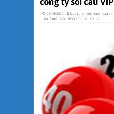
công ty soi cầu VI
08/06/2026
bach thu mien nam - cau soi 
cầu lô miền bắc chính xác 100
170