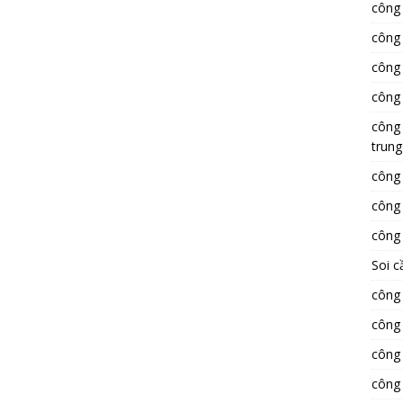
công 
công 
công 
công 
công 
trung
công 
công 
công 
Soi c
công 
công 
công 
công 