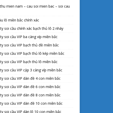
thu mien nam – cau soi mien bac – soi cau
ầu lô miền bắc chính xác
ty soi cầu chính xác bạch thủ lô 2 nháy
ty soi cầu VIP ba càng víp miền bắc
ty soi cầu VIP bạch thủ đề miền bắc
ty soi cầu VIP bạch thủ lô kép miền bắc
ty soi cầu VIP bạch thủ lô miền bắc
ty soi cầu VIP cặp 3 càng víp miền bắc
ty soi cầu VIP dàn đề 4 con miền bắc
ty soi cầu VIP dàn đề 6 con miền bắc
ty soi cầu VIP dàn đề 8 con miền bắc
ty soi cầu VIP dàn đề 10 con miền bắc
ty soi cầu VIP dàn lô 10 con miền bắc