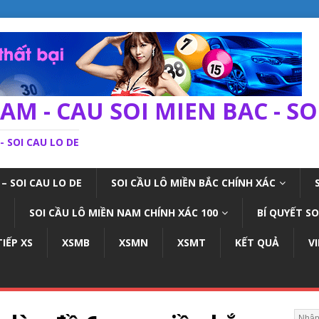
M - CAU SOI MIEN BAC - SO
- SOI CAU LO DE
– SOI CAU LO DE
SOI CẦU LÔ MIỀN BẮC CHÍNH XÁC
SOI CẦU LÔ MIỀN NAM CHÍNH XÁC 100
BÍ QUYẾT S
IẾP XS
XSMB
XSMN
XSMT
KẾT QUẢ
V