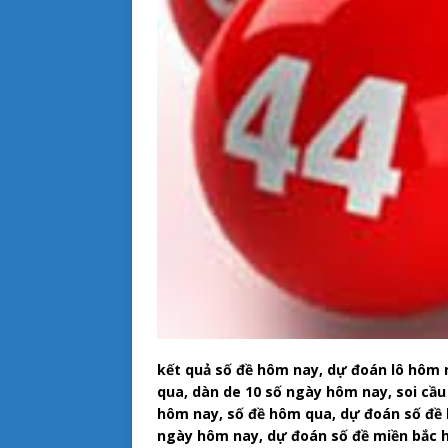
kết quả số đề hôm nay, dự đoán lô hôm 
qua, dàn de 10 số ngày hôm nay, soi cầu
hôm nay, số đề hôm qua, dự đoán số đề 
ngày hôm nay, dự đoán số đề miền bắc h