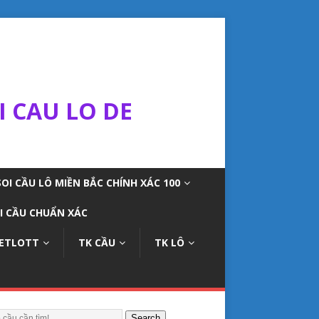
I CAU LO DE
SOI CẦU LÔ MIỀN BẮC CHÍNH XÁC 100
OI CẦU CHUẨN XÁC
IETLOTT
TK CẦU
TK LÔ
Search