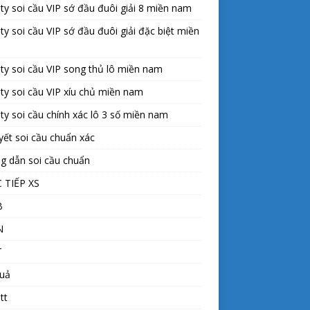
ty soi cầu VIP sớ đầu đuôi giải 8 miền nam
ty soi cầu VIP sớ đầu đuôi giải đặc biệt miền
ty soi cầu VIP song thủ lô miền nam
ty soi cầu VIP xíu chủ miền nam
ty soi cầu chính xác lô 3 số miền nam
yết soi cầu chuẩn xác
g dẫn soi cầu chuẩn
 TIẾP XS
B
N
T
quả
tt