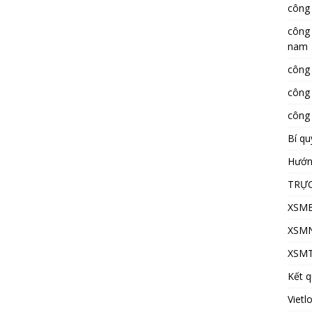
công 
công 
nam
công 
công 
công 
Bí qu
Hướn
TRỰC
XSM
XSM
XSM
Kết 
Vietlo