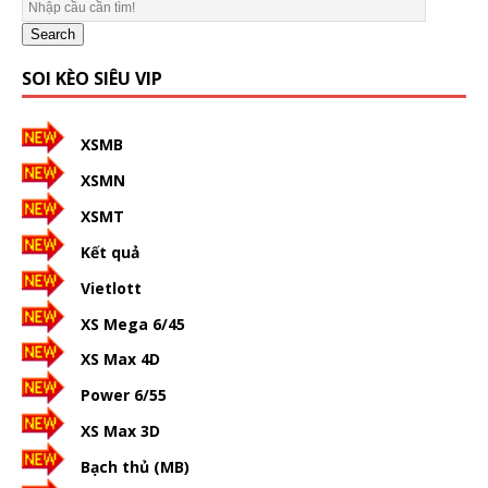
Search
SOI KÈO SIÊU VIP
XSMB
XSMN
XSMT
Kết quả
Vietlott
XS Mega 6/45
XS Max 4D
Power 6/55
XS Max 3D
Bạch thủ (MB)