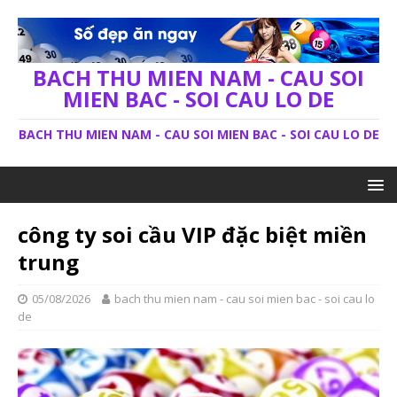
BACH THU MIEN NAM - CAU SOI
MIEN BAC - SOI CAU LO DE
BACH THU MIEN NAM - CAU SOI MIEN BAC - SOI CAU LO DE
công ty soi cầu VIP đặc biệt miền
trung
05/08/2026
bach thu mien nam - cau soi mien bac - soi cau lo
de