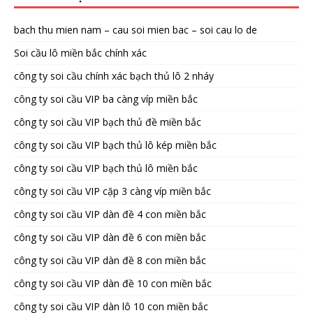
bach thu mien nam – cau soi mien bac – soi cau lo de
Soi cầu lô miền bắc chính xác
công ty soi cầu chính xác bạch thủ lô 2 nháy
công ty soi cầu VIP ba càng víp miền bắc
công ty soi cầu VIP bạch thủ đề miền bắc
công ty soi cầu VIP bạch thủ lô kép miền bắc
công ty soi cầu VIP bạch thủ lô miền bắc
công ty soi cầu VIP cặp 3 càng víp miền bắc
công ty soi cầu VIP dàn đề 4 con miền bắc
công ty soi cầu VIP dàn đề 6 con miền bắc
công ty soi cầu VIP dàn đề 8 con miền bắc
công ty soi cầu VIP dàn đề 10 con miền bắc
công ty soi cầu VIP dàn lô 10 con miền bắc