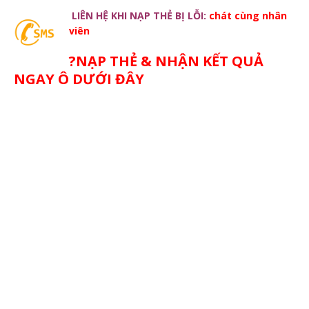
LIÊN HỆ KHI NẠP THẺ BỊ LỖI:
chát cùng nhân
viên
?NẠP THẺ & NHẬN KẾT QUẢ
NGAY Ô DƯỚI ĐÂY