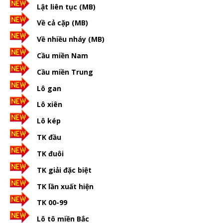
Lật liên tục (MB)
Về cả cặp (MB)
Về nhiều nháy (MB)
Cầu miền Nam
Cầu miền Trung
Lô gan
Lô xiên
Lô kép
TK đầu
TK đuôi
TK giải đặc biệt
TK lần xuất hiện
TK 00-99
Lô tô miền Bắc