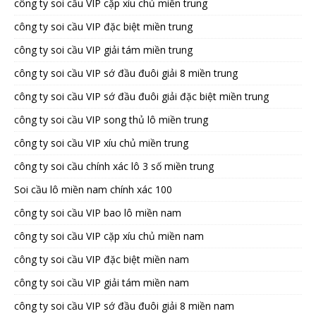
công ty soi cầu VIP cặp xíu chủ miền trung
công ty soi cầu VIP đặc biệt miền trung
công ty soi cầu VIP giải tám miền trung
công ty soi cầu VIP sớ đầu đuôi giải 8 miền trung
công ty soi cầu VIP sớ đầu đuôi giải đặc biệt miền trung
công ty soi cầu VIP song thủ lô miền trung
công ty soi cầu VIP xíu chủ miền trung
công ty soi cầu chính xác lô 3 số miền trung
Soi cầu lô miền nam chính xác 100
công ty soi cầu VIP bao lô miền nam
công ty soi cầu VIP cặp xíu chủ miền nam
công ty soi cầu VIP đặc biệt miền nam
công ty soi cầu VIP giải tám miền nam
công ty soi cầu VIP sớ đầu đuôi giải 8 miền nam