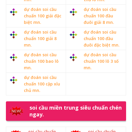
dự đoán soi cầu
dự đoán soi cầu
chuẩn 100 giải đặc
chuẩn 100 đầu
biệt mn.
đuôi giải 8 mn.
dự đoán soi cầu
dự đoán soi cầu
chuẩn 100 giải 8
chuẩn 100 đầu
mn.
đuôi đặc biệt mn.
dự đoán soi cầu
dự đoán soi cầu
chuẩn 100 bao lô
chuẩn 100 lô 3 số
mn.
mn.
dự đoán soi cầu
chuẩn 100 cặp xỉu
chủ mn.
soi cầu miền trung siêu chuẩn chén
ngay.
soi cầu chuẩn
soi cầu chuẩn