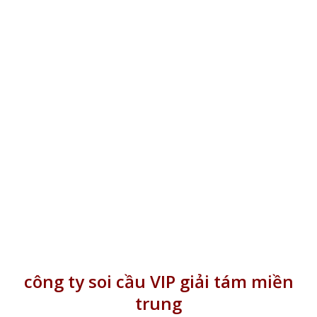
công ty soi cầu VIP giải tám miền
trung