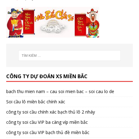
CÔNG TY DỰ ĐOÁN XS MIỀN BẮC
bach thu mien nam – cau soi mien bac – soi cau lo de
Soi cầu lô miền bắc chính xác
công ty soi cầu chính xác bạch thủ lô 2 nháy
công ty soi cầu VIP ba càng víp miền bắc
công ty soi cầu VIP bạch thủ đề miền bắc