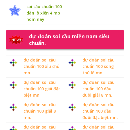
soi cầu chuẩn 100
dàn lô xiên 4 mb
hôm nay.
dự đoán soi cầu miền nam siêu
chuẩn.
dự đoán soi cầu
dự đoán soi cầu
chuẩn 100 xỉu chủ
chuẩn 100 song
mn.
thủ lô mn.
dự đoán soi cầu
dự đoán soi cầu
chuẩn 100 giải đặc
chuẩn 100 đầu
biệt mn.
đuôi giải 8 mn.
dự đoán soi cầu
dự đoán soi cầu
chuẩn 100 giải 8
chuẩn 100 đầu
mn.
đuôi đặc biệt mn.
dự đoán soi cầu
dự đoán soi cầu