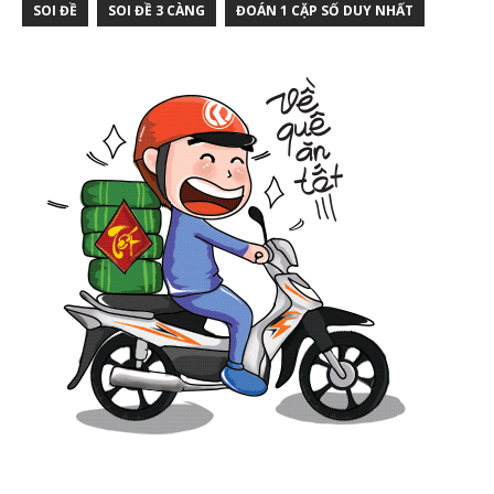
SOI ĐỀ
SOI ĐỀ 3 CÀNG
ĐOÁN 1 CẶP SỐ DUY NHẤT