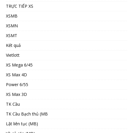
TRỰC TIẾP XS
XSMB
XSMN
XSMT
Kết quả
Vietlott
XS Mega 6/45
XS Max 4D
Power 6/55
XS Max 3D
TK Cầu
TK Cầu Bạch thủ (MB
Lật liên tục (MB)