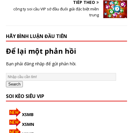
TIẾP THEO
công ty soi cầu VIP sớ đầu đuôi giải đặc biệt miền
trung
HÃY BÌNH LUẬN ĐẦU TIÊN
Để lại một phản hồi
Bạn phải
đăng nhập
để gửi phản hồi.
Search
SOI KÈO SIÊU VIP
XSMB
XSMN