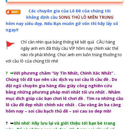
Các chuyên gia của Lô Đề của chúng tôi
khẳng định cầu
SONG THỦ LÔ MIỀN TRUNG
hôm nay siêu đẹp.
Nếu Bạn muốn gỡ vốn thì hãy lấy số
ngay!!
Chỉ cần nhìn qua bảng thống kê kết quả
CẦU hàng
ngày anh em đã thấy cầu VÍP hôm nay chính xác thế
nào rồi phải không. Chúc anh em luôn trúng thưởng to
với cầu lô của chúng tôi nhé
? ➥
Với phương châm “Uy Tín Nhất, Chính Xác Nhất” .
Chúng tôi đã tạo nên các dịch vụ soi cầu lô cầu đề . Do
đội ngũ chuyên gia hàng đầu giày công nghiên cứu
bằng những phương pháp mới nhất tối ưu nhất . Nhằm
mục đích giúp các bạn chơi lô chơi đề . Tìm ra những cầu
lô cầu đề đẹp nhất chính xác nhất . Cầu vàng ăn ba càng
hôm nay – soi cầu bạch thủ đề – soi cau so dep mb!
? ➥
Ghi nhớ: Hãy lưu lại và giới thiệu tới bạn bè trang