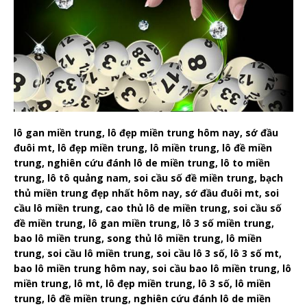
lô gan miền trung, lô đẹp miền trung hôm nay, sớ đầu
đuôi mt, lô đẹp miền trung, lô miền trung, lô đề miền
trung, nghiên cứu đánh lô de miền trung, lô to miền
trung, lô tô quảng nam, soi cầu số đề miền trung, bạch
thủ miền trung đẹp nhất hôm nay, sớ đầu đuôi mt, soi
cầu lô miền trung, cao thủ lô de miền trung, soi cầu số
đề miền trung, lô gan miền trung, lô 3 số miền trung,
bao lô miền trung, song thủ lô miền trung, lô miền
trung, soi cầu lô miền trung, soi cầu lô 3 số, lô 3 số mt,
bao lô miền trung hôm nay, soi cầu bao lô miền trung, lô
miền trung, lô mt, lô đẹp miền trung, lô 3 số, lô miền
trung, lô đề miền trung, nghiên cứu đánh lô de miền