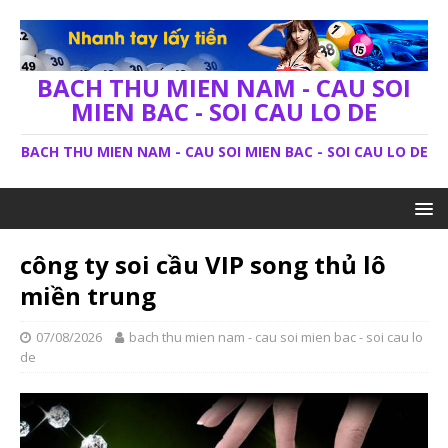
BACH THU MIEN NAM - CAU SOI
MIEN BAC - SOI CAU LO DE
BACH THU MIEN NAM - CAU SOI MIEN BAC - SOI CAU LO DE
công ty soi cầu VIP song thủ lô
miền trung
07/08/2026
bach thu mien nam - cau soi mien bac - soi cau lo
de