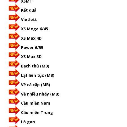
XSMT
Kết quả
Vietlott
XS Mega 6/45
XS Max 4D
Power 6/55
XS Max 3D
Bạch thủ (MB)
Lật liên tục (MB)
Về cả cặp (MB)
Về nhiều nháy (MB)
Cầu miền Nam
Cầu miền Trung
Lô gan