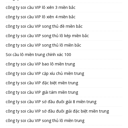
công ty soi cầu VIP lô xiên 3 miền bắc
công ty soi cầu VIP lô xiên 4 miền bắc
công ty soi cầu VIP song thủ đề miền bắc
công ty soi cầu VIP song thủ lô kép miền bắc
công ty soi cầu VIP song thủ lô miền bắc
Soi cầu lô miền trung chính xác 100
công ty soi cầu VIP bao lô miền trung
công ty soi cầu VIP cặp xíu chủ miền trung
công ty soi cầu VIP đặc biệt miền trung
công ty soi cầu VIP giải tám miền trung
công ty soi cầu VIP sớ đầu đuôi giải 8 miền trung
công ty soi cầu VIP sớ đầu đuôi giải đặc biệt miền trung
công ty soi cầu VIP song thủ lô miền trung