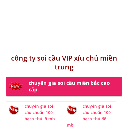
công ty soi cầu VIP xíu chủ miền
trung
chuyên gia soi cầu miền bắc cao
cấp.
chuyên gia soi
chuyên gia soi
cầu chuẩn 100
cầu chuẩn 100
bạch thủ lô mb.
bạch thủ đề
mb.